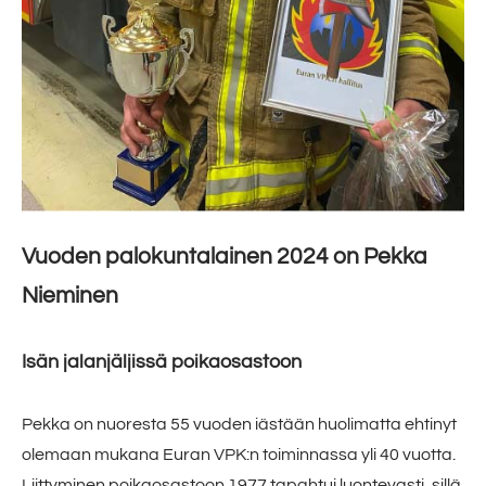
Vuoden 2025 palokuntalainen
Tule mukaan
YHTEYSTIEDOT
Vuoden palokuntalainen 2024 on Pekka
Nieminen
Isän jalanjäljissä poikaosastoon
Pekka on nuoresta 55 vuoden iästään huolimatta ehtinyt
olemaan mukana Euran VPK:n toiminnassa yli 40 vuotta.
Liittyminen poikaosastoon 1977 tapahtui luontevasti, sillä