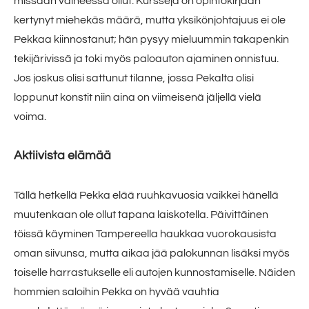
missään vaiheessa ollut. Kursseja on opintokirjaan
kertynyt miehekäs määrä, mutta yksikönjohtajuus ei ole
Pekkaa kiinnostanut; hän pysyy mieluummin takapenkin
tekijärivissä ja toki myös paloauton ajaminen onnistuu.
Jos joskus olisi sattunut tilanne, jossa Pekalta olisi
loppunut konstit niin aina on viimeisenä jäljellä vielä
voima.
Aktiivista elämää
Tällä hetkellä Pekka elää ruuhkavuosia vaikkei hänellä
muutenkaan ole ollut tapana laiskotella. Päivittäinen
töissä käyminen Tampereella haukkaa vuorokausista
oman siivunsa, mutta aikaa jää palokunnan lisäksi myös
toiselle harrastukselle eli autojen kunnostamiselle. Näiden
hommien saloihin Pekka on hyvää vauhtia