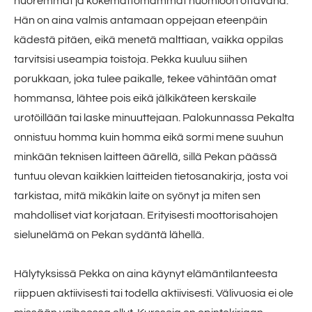
nuoremmat ja kokemattomammat huomioon ottavana.
Hän on aina valmis antamaan oppejaan eteenpäin
kädestä pitäen, eikä menetä malttiaan, vaikka oppilas
tarvitsisi useampia toistoja. Pekka kuuluu siihen
porukkaan, joka tulee paikalle, tekee vähintään omat
hommansa, lähtee pois eikä jälkikäteen kerskaile
urotöillään tai laske minuuttejaan. Palokunnassa Pekalta
onnistuu homma kuin homma eikä sormi mene suuhun
minkään teknisen laitteen äärellä, sillä Pekan päässä
tuntuu olevan kaikkien laitteiden tietosanakirja, josta voi
tarkistaa, mitä mikäkin laite on syönyt ja miten sen
mahdolliset viat korjataan. Erityisesti moottorisahojen
sielunelämä on Pekan sydäntä lähellä.
Hälytyksissä Pekka on aina käynyt elämäntilanteesta
riippuen aktiivisesti tai todella aktiivisesti. Välivuosia ei ole