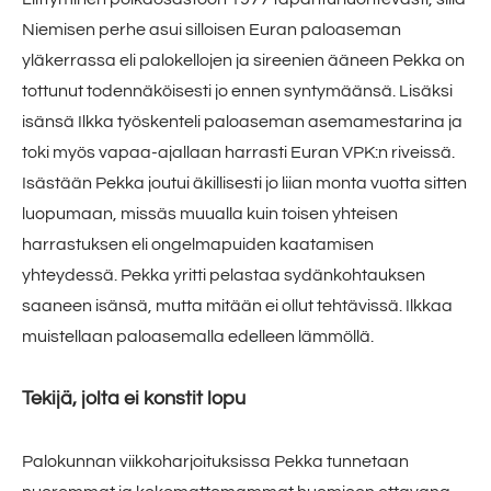
Niemisen perhe asui silloisen Euran paloaseman
yläkerrassa eli palokellojen ja sireenien ääneen Pekka on
tottunut todennäköisesti jo ennen syntymäänsä. Lisäksi
isänsä Ilkka työskenteli paloaseman asemamestarina ja
toki myös vapaa-ajallaan harrasti Euran VPK:n riveissä.
Isästään Pekka joutui äkillisesti jo liian monta vuotta sitten
luopumaan, missäs muualla kuin toisen yhteisen
harrastuksen eli ongelmapuiden kaatamisen
yhteydessä. Pekka yritti pelastaa sydänkohtauksen
saaneen isänsä, mutta mitään ei ollut tehtävissä. Ilkkaa
muistellaan paloasemalla edelleen lämmöllä.
Tekijä, jolta ei konstit lopu
Palokunnan viikkoharjoituksissa Pekka tunnetaan