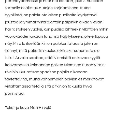
perehdyttämässä jo nuorinta lastaan, joka 2-vuotiaan
tarmolla osallistuu autojen korjaamiseen. Kuten
tyypillistä, on palokuntalaisen puolisolta löydyttävä
joustoa ja ymmärrystä ajoittain paljonkin aikaa vievän
harrastuksen vuoksi, kun puoliso lähteekin yllättäen mihin
vuorokauden aikaan tahansa hälytykseen, jolle ei loppua
näy. Miralla itselläänkin on palokuntatausta joten on
tiennyt, mitä pakettiin kuuluu eikä siksi sanomista ole
tullut. Arvata saattaa, että Niemisiltä on kovaa kyytiä
kasvamassa kolmannen polven Nieminen Euran VPK:n
riveihin. Suuret saappaat on pojalla aikanaan
täytettävinä, mutta vanhempien polvien esimerkit ovat
viitoittamassa tietä ja sitä pitkin on takuulla hyvä
ponnistaa.
Teksti ja kuva Mari Hirvelä